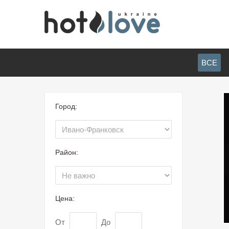
ВСЕ
Город:
Район:
Цена:
От
До